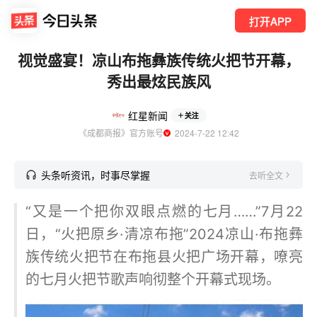
打开APP
视觉盛宴！凉山布拖彝族传统火把节开幕，
秀出最炫民族风
红星新闻
关注
《成都商报》官方账号
  2024-7-22 12:42
头条听资讯，时事尽掌握
去听全文
“又是一个把你双眼点燃的七月……”7月22
日，“火把原乡·清凉布拖”2024凉山·布拖彝
族传统火把节在布拖县火把广场开幕，嘹亮
的七月火把节歌声响彻整个开幕式现场。