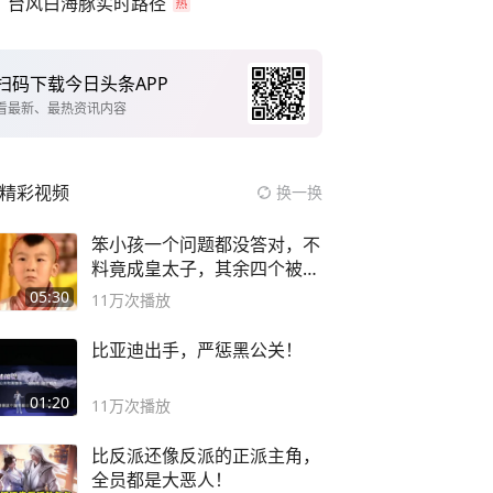
台风白海豚实时路径
扫码下载今日头条APP
看最新、最热资讯内容
精彩视频
换一换
笨小孩一个问题都没答对，不
料竟成皇太子，其余四个被处
死
05:30
11万
次播放
比亚迪出手，严惩黑公关！
01:20
11万
次播放
比反派还像反派的正派主角，
全员都是大恶人！