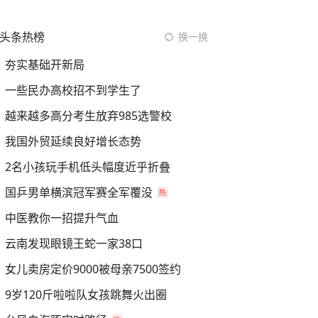
头条热榜
换一换
夯实基础开新局
一些民办高校招不到学生了
越来越多高分考生放弃985选警校
我国外贸延续良好增长态势
2名小孩玩手机低头幅度近乎折叠
国乒男单横滨冠军赛全军覆没
中医教你一招提升气血
云南发现眼镜王蛇一家38口
女儿卖房定价9000被母亲7500签约
9岁120斤啦啦队女孩跳舞火出圈