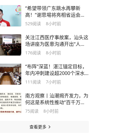
“希望带领广东跳水再攀新
高！”谢思埸将亮相省运会开
幕式
529
阅读
8小时前
关注江西医疗事故案，汕头这
场讲座为医患沟通开出“人文
处方”
176
阅读
8小时前
“布阵”深蓝！湛江锚定目标，
年内冲刺建设超2000个深水
网箱
111
阅读
7小时前
南方观察丨汕潮揭齐发力，为
何这是系统性推动“百千万工
程”的关键一子？
75
阅读
8小时前
查看更多