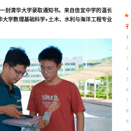
一封清华大学录取通知书。来自信宜中学的温长
清华大学数理基础科学+土木、水利与海洋工程专业
1
2
3
4
5
6
7
8
9