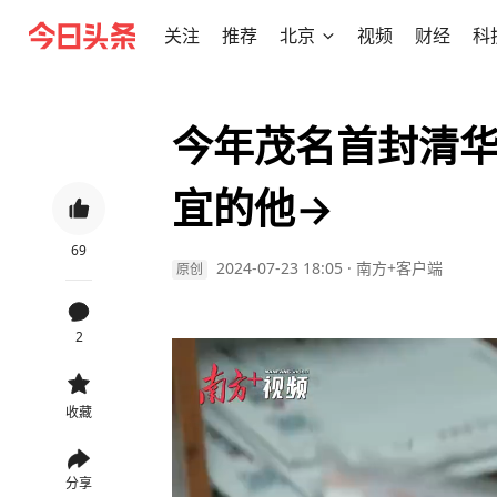
关注
推荐
北京
视频
财经
科
今年茂名首封清
宜的他→
69
2024-07-23 18:05
·
南方+客户端
原创
2
收藏
分享