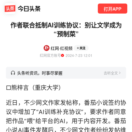
打开APP
作者联合抵制AI训练协议：别让文学成为
“预制菜”
红网·红视频
关注
红网官方账号
  2024-7-23 12:01
头条听资讯，时事尽掌握
去听全文
□熊梓言（重庆大学）
近日，不少网文作家发帖称，番茄小说签约协
议中增加了“AI训练补充协议”，要求作者同意
把作品“喂”给平台的AI，用于内容开发。番茄
小说AI事件发酵后，不少网文作者纷纷发帖维