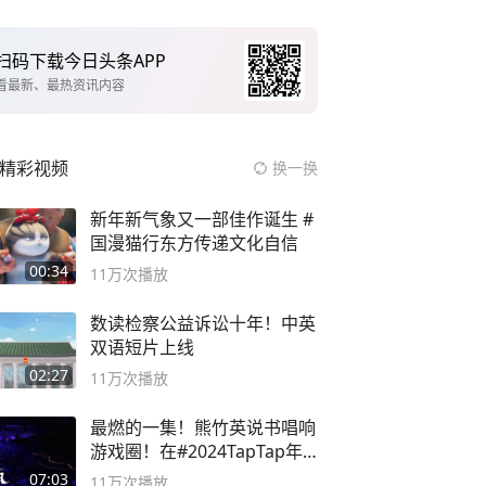
扫码下载今日头条APP
看最新、最热资讯内容
精彩视频
换一换
新年新气象又一部佳作诞生 #
国漫猫行东方传递文化自信
00:34
11万
次播放
数读检察公益诉讼十年！中英
双语短片上线
02:27
11万
次播放
最燃的一集！熊竹英说书唱响
游戏圈！在#2024TapTap年
度游戏大赏
07:03
11万
次播放