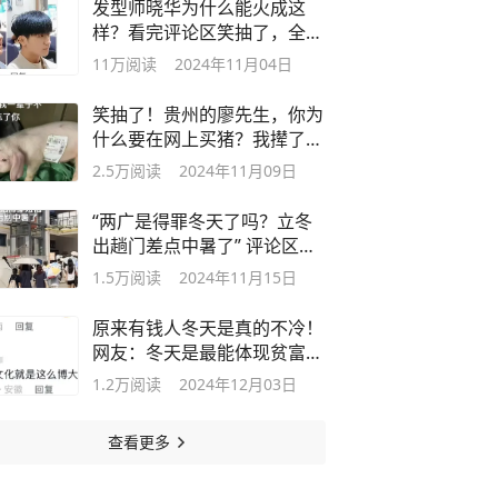
发型师晓华为什么能火成这
样？看完评论区笑抽了，全靠
同行衬托
11万
阅读
2024年11月04日
笑抽了！贵州的廖先生，你为
什么要在网上买猪？我撵了一
路！
2.5万
阅读
2024年11月09日
“两广是得罪冬天了吗？立冬
出趟门差点中暑了” 评论区笑
麻了
1.5万
阅读
2024年11月15日
原来有钱人冬天是真的不冷！
网友：冬天是最能体现贫富差
距的季节
1.2万
阅读
2024年12月03日
查看更多