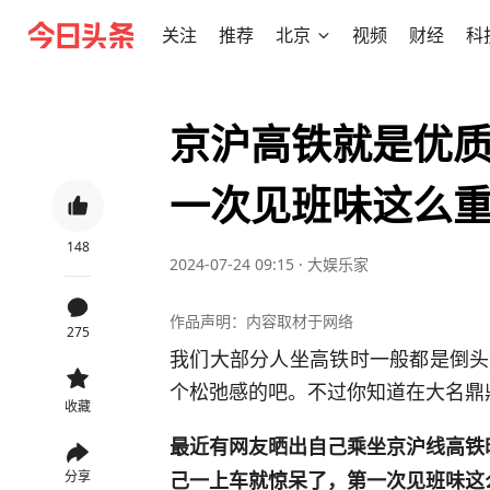
关注
推荐
北京
视频
财经
科
京沪高铁就是优
一次见班味这么
148
2024-07-24 09:15
·
大娱乐家
作品声明：内容取材于网络
275
我们大部分人坐高铁时一般都是倒头
个松弛感的吧。不过你知道在大名鼎
收藏
最近有网友晒出自己乘坐京沪线高铁
己一上车就惊呆了，第一次见班味这
分享