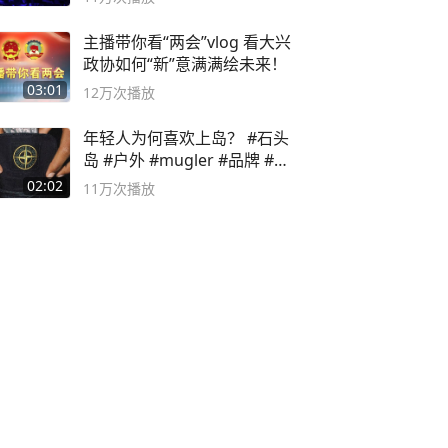
主播带你看“两会”vlog 看大兴
政协如何“新”意满满绘未来！
03:01
12万
次播放
年轻人为何喜欢上岛？ #石头
岛 #户外 #mugler #品牌 #足
球流氓
02:02
11万
次播放