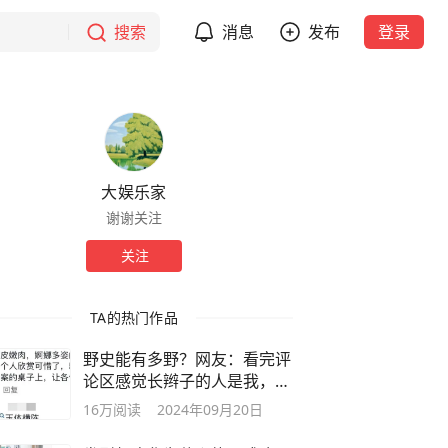
搜索
消息
发布
登录
大娱乐家
谢谢关注
关注
TA的热门作品
野史能有多野？网友：看完评
论区感觉长辫子的人是我，太
炸裂了！
16万
阅读
2024年09月20日