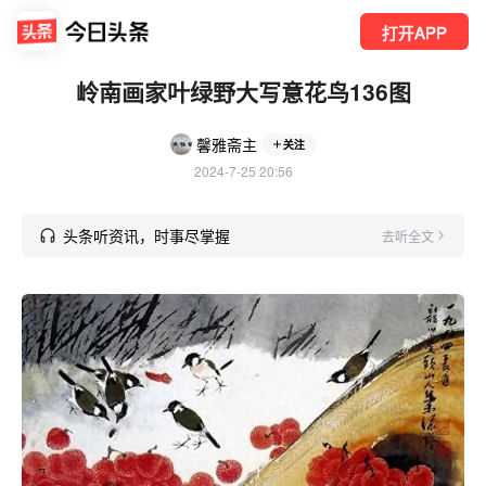
打开APP
岭南画家叶绿野大写意花鸟136图
馨雅斋主
关注
2024-7-25 20:56
头条听资讯，时事尽掌握
去听全文