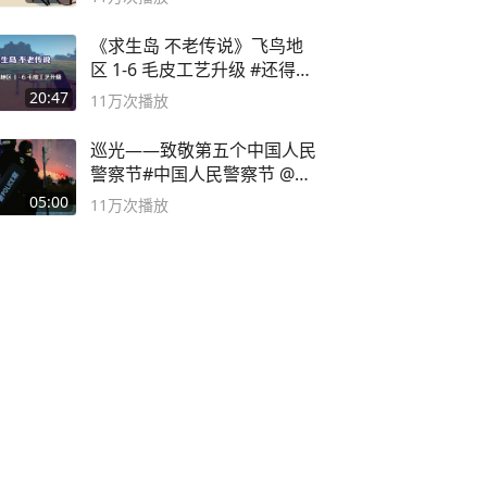
《求生岛 不老传说》飞鸟地
区 1-6 毛皮工艺升级 #还得是
主机大作
20:47
11万
次播放
巡光——致敬第五个中国人民
警察节#中国人民警察节 @抖
音小助手
05:00
11万
次播放