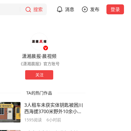
搜索
消息
发布
登录
潇湘晨报·晨视频
《潇湘晨报》官方账号
关注
TA的热门作品
3人租车未获实体钥匙被困川
西海拔3700米野外10余小
时，门店回应：事发地无信号
1595
阅读
6小时前
致远程功能无法使用，问题已
由总部处理，门店不再介入