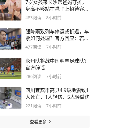
7岁女孩来长沙帮爸妈守摊，
身高不够站在凳子上招待客
人：觉得爸爸妈妈很辛苦很累
483
阅读
8小时前
强降雨致列车停运或折返，车
票如何处理？官方回应：若跟
随列车返回始发站，则退还全
477
阅读
7小时前
部购票款；若在停靠车站下
车，则退还未乘区间票款差额
永州队将战中国明星足球队？
官方辟谣
286
阅读
7小时前
四川宜宾市高县4.9级地震致1
人死亡，1人轻伤、5人轻微伤
221
阅读
7小时前
查看更多