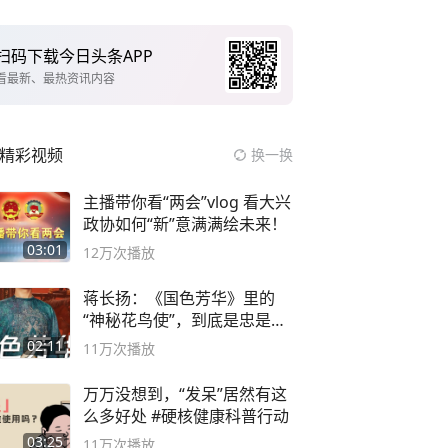
扫码下载今日头条APP
看最新、最热资讯内容
精彩视频
换一换
主播带你看“两会”vlog 看大兴
政协如何“新”意满满绘未来！
03:01
12万
次播放
蒋长扬：《国色芳华》里的
“神秘花鸟使”，到底是忠是
奸？
02:11
11万
次播放
万万没想到，“发呆”居然有这
么多好处 #硬核健康科普行动
03:25
11万
次播放