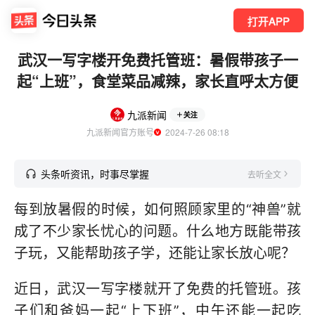
打开APP
武汉一写字楼开免费托管班：暑假带孩子一
起“上班”，食堂菜品减辣，家长直呼太方便
九派新闻
关注
九派新闻官方账号
  2024-7-26 08:18
头条听资讯，时事尽掌握
去听全文
每到放暑假的时候，如何照顾家里的“神兽”就
成了不少家长忧心的问题。什么地方既能带孩
子玩，又能帮助孩子学，还能让家长放心呢？
近日，武汉一写字楼就开了免费的托管班。孩
子们和爸妈一起“上下班”，中午还能一起吃