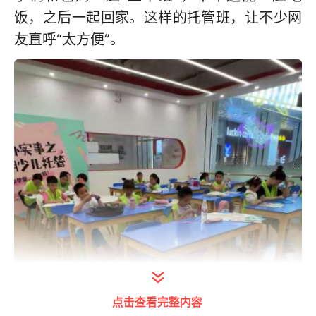
饭，之后一起回家。这样的托管班，让不少网
友直呼“太方便”。
点击查看完整内容