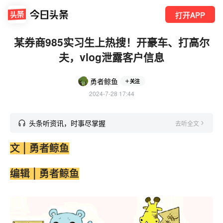
打开APP
某券商985实习生上热搜！开豪车、打高尔
夫，vlog泄露客户信息
勇者鲸鱼
关注
2024-7-28 17:44
头条听资讯，时事尽掌握
去听全文
文 | 勇者鲸鱼
编辑 | 勇者鲸鱼