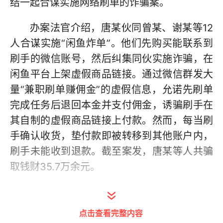
结一起合谋实施网络刷单的诈骗案。
办案法官介绍，唐某伙同曾某、谢某等12
人合谋实施“闲鱼炸单”。他们先购买能联系到
刷手的微信账号，然后纠集同伙实施诈骗，在
闲鱼平台上架虚假商品链接。通过微信群发大
量“兼职刷单赚佣金”的虚假信息，允诺先刷单
完成任务后退回本金并支付佣金，诱骗刷手在
其自制的虚假商品链接上付款。然而，每当刷
手确认收货，垫付款即被转移到其他账户内，
刷手未能收到退款。截至案发，唐某等人共骗
取钱财35.7万余元。
法院经审理认为，唐某等12人虚构刷单返
本金并获取佣金，诈骗他人财物，数额巨大，
点击查看完整内容