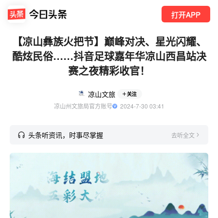
打开APP
【凉山彝族火把节】巅峰对决、星光闪耀、
酷炫民俗……抖音足球嘉年华凉山西昌站决
赛之夜精彩收官！
凉山文旅
关注
凉山州文旅局官方账号
  2024-7-30 03:41
头条听资讯，时事尽掌握
去听全文