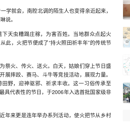
步一学就会，南腔北调的陌生人也变得亲近起来，
孟琳说。
遣下天虫糟蹋庄稼，为害百姓。当地群众点起火
从此，火把节便成了“持火照田祈丰年”的传统节
为祭火、传火、送火。白天，姑娘们穿上节日盛
开展摔跤、赛马、斗牛等竞技活动，展现力量。
游田野，迎神驱邪、祈求丰收。这一习俗传承至
最具代表性的节日，于2006年入选首批国家级非
近年来更是连年举办系列活动，使火把节从乡村