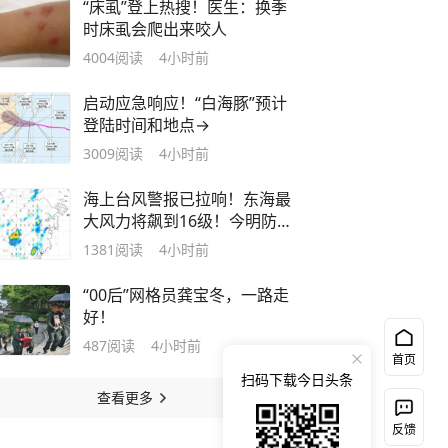
“床虱”登上热搜！医生：换季
时床虱会爬出来咬人
4004
阅读
4小时前
启动应急响应！“白海豚”预计
登陆时间和地点→
3009
阅读
4小时前
海上台风警报已拉响！东海最
大风力将飙到16级！今明防暑
防雷，后天起防台风
1381
阅读
4小时前
“00后”网格员龚宝冬，一路走
好！
487
阅读
4小时前
首页
扫码下载今日头条
查看更多
反馈