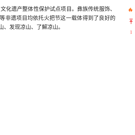
物质文化遗产整体性保护试点项目。彝族传统服饰、
等非遗项目均依托火把节这一载体得到了良好的
山、发现凉山、了解凉山。
1
。这些年来，火把节早已变成“火把月”，成为凉
2
族团结的盛事。去年火把节期间，凉山全州共接
3
合收入29.88亿元。今年，凉山州在西昌主会场和其
4
列活动，错峰错时、便利游客，让火把文化在游客
5
6
9版）
7
8
9
举报
10