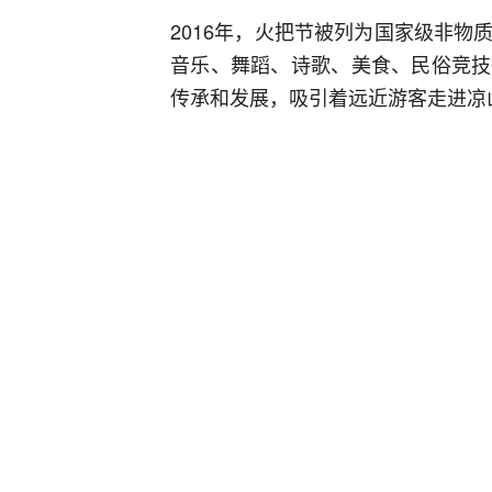
2016年，火把节被列为国家级非
音乐、舞蹈、诗歌、美食、民俗竞技
传承和发展，吸引着远近游客走进凉
火把节，年年过；火把文化，日日新
山对外开放、文化经贸交流、促进民
待游客346.75万人次，实现旅游综
他16个县（市）陆续开展火把节系
的互动参与中不断传承，创新发展。
《光明日报》（2024年07月31日 0
来源： 光明网-《光明日报》
评论
0