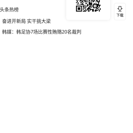
头条热榜
换一换
下载
奋进开新局 实干挑大梁
韩媒：韩足协7场比赛性贿赂20名裁判
宇树科技发行价格150.80元/股
我国编制完成新版全月地质图
银行午休1.5小时 留个窗口行不行
网红“老表”游泳失踪 多方搜救
王忠林辞去湖北省人大常委会主任职务
伊朗总统：最高领袖决策过程遭人利用
中国“五箭齐发”反制美国
台风白海豚进入48小时警戒线
媒体：“领导先休假”是个必要的开始