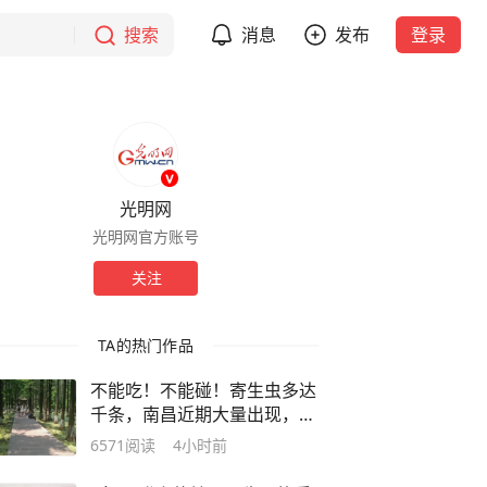
搜索
消息
发布
登录
光明网
光明网官方账号
关注
TA的热门作品
不能吃！不能碰！寄生虫多达
千条，南昌近期大量出现，发
现立即上报
6571
阅读
4小时前