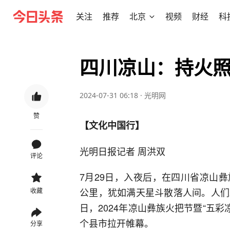
关注
推荐
北京
视频
财经
科
四川凉山：持火
2024-07-31 06:18
·
光明网
赞
【文化中国行】
光明日报记者 周洪双
评论
7月29日，入夜后，在四川省凉山
公里，犹如满天星斗散落人间。人们跳
收藏
日，2024年凉山彝族火把节暨“五彩
个县市拉开帷幕。
分享