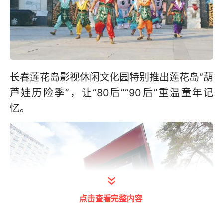
长春莲花岛影视休闲文化园特别推出莲花岛“葫
芦娃历险季”，让“80后”“90后”重温童年记
忆。
点击查看完整内容