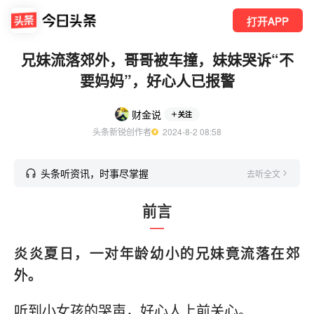
打开APP
兄妹流落郊外，哥哥被车撞，妹妹哭诉“不
要妈妈”，好心人已报警
财金说
关注
头条新锐创作者
  2024-8-2 08:58
头条听资讯，时事尽掌握
去听全文
前言
炎炎夏日，一对年龄幼小的兄妹竟流落在郊
外。
听到小女孩的哭声，好心人上前关心。