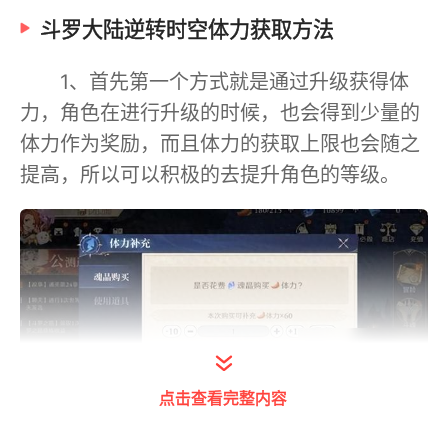
斗罗大陆逆转时空体力获取方法
1、首先第一个方式就是通过升级获得体
力，角色在进行升级的时候，也会得到少量的
体力作为奖励，而且体力的获取上限也会随之
提高，所以可以积极的去提升角色的等级。
点击查看完整内容
打开今日头条查看图片详情