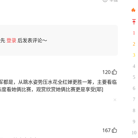
1
请先
登录
后发表评论～
2
3
4
120
5
军都是，从跳水姿势压水花全红婵更胜一筹，主要看临
6
态度看她俩比赛，观赏欣赏她俩比赛更是享受[耶]
7
8
9
167
10