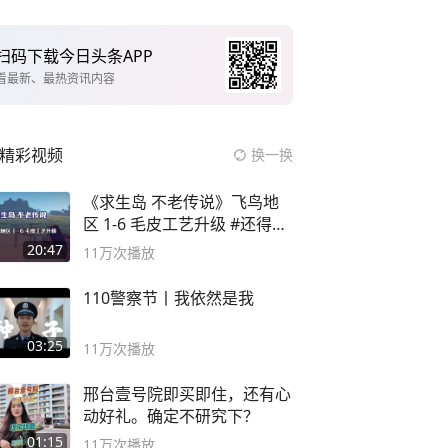
扫码下载今日头条APP
看最新、最热资讯内容
精彩视频
换一换
《求生岛 不老传说》飞鸟地
区 1-6 毛皮工艺升级 #还得是
主机大作
20:47
11万
次播放
110警察节丨我依然是我
03:25
11万
次播放
邢台壹号院即买即住，还有心
动好礼。确定不研究下？
01:15
11万
次播放