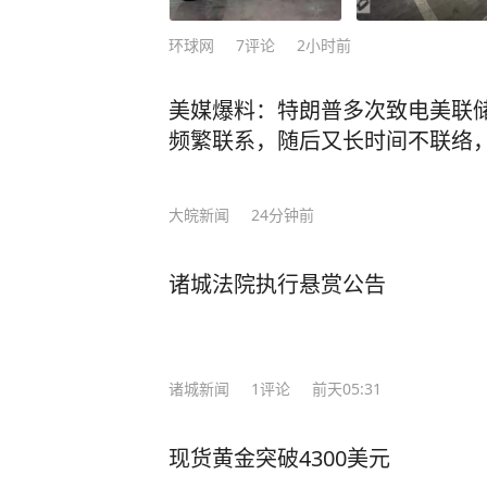
环球网
7
评论
2小时前
美媒爆料：特朗普多次致电美联
频繁联系，随后又长时间不联络
大皖新闻
24分钟前
诸城法院执行悬赏公告
诸城新闻
1
评论
前天05:31
现货黄金突破4300美元