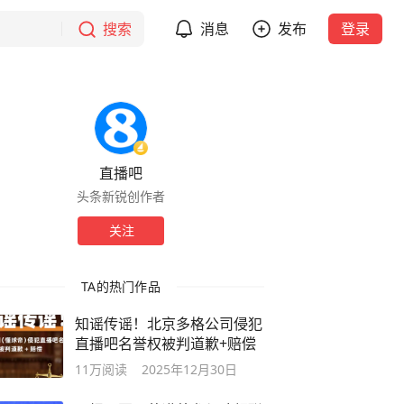
搜索
消息
发布
登录
直播吧
头条新锐创作者
关注
TA的热门作品
知谣传谣！北京多格公司侵犯
直播吧名誉权被判道歉+赔偿
11万
阅读
2025年12月30日