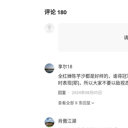
评论
180
享尔18
全红婵陈芋汐都是好样的，谁得冠
时表现[耶]，所以大家不要以敌视
回复
·
2024年08月05日
查看全部
8
条回复
肖傲江湖