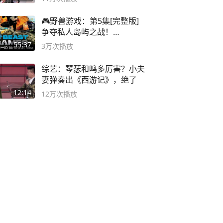
🎮野兽游戏：第5集[完整版]
争夺私人岛屿之战！
#MrBeastChina
55:37
3万
次播放
综艺：琴瑟和鸣多厉害？小夫
妻弹奏出《西游记》，绝了
12:14
12万
次播放