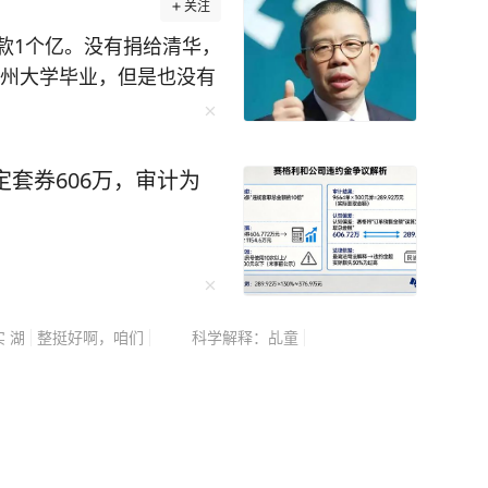
关注
款1个亿。没有捐给清华，
加州大学毕业，但是也没有
11月22
场捐款，总金额达到1.4
亿元，成为最大一笔捐赠。
定套券606万，审计为
立“诸暨中学钟子逸教育基
的地方，并不是1个亿到底
富的人，为什么选择把钱
名气、更容易被关注的顶
 湖
整挺好啊，咱们
科学解释：乩童
来的企业家，向自己曾经就
式。既能回馈母校，也能
多人的想象，向海外名校