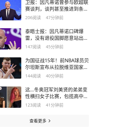
卫报：因凡蒂诺曾参与欧超联
赛谈判，谈判甚至推进到条款
清单阶段
206
阅读
47分钟前
泰晤士报：因凡蒂诺口碑爆
雷，没有退役国脚愿意站出来
支持他
147
阅读
45分钟前
为国征战15年！前NBA球员贝
尔坦斯宣布从拉脱维亚国家队
退役
144
阅读
40分钟前
这…冬奥冠军刘美贤的弟弟变
性横扫女子比赛，包揽高中多
项冠军
123
阅读
41分钟前
查看更多