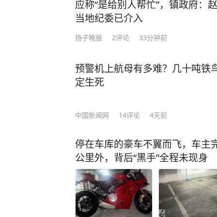
应称“是给别人帮忙”，镇政府：
当地纪委已介入
扬子晚报
2
评论
33分钟前
预警机上航母有多难？几十吨铁鸟
定生死
中国新闻网
14
评论
4天前
停在车库的豪车不翼而飞，车主完
公里外，背后“黑手”全程未现身