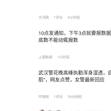
大河网
1
评论
4小时前
10点发通知，下午3点就要报数
底数不能动辄报数
上观新闻
1小时前
武汉警花晚高峰执勤浑身湿透，自
肌”，网友点赞，女警最新回应
环球网
1
评论
56分钟前