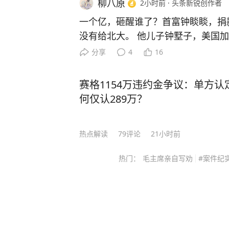
柳八原
2小时前
·
头条新锐创作者
一个亿，砸醒谁了？首富钟睒睒，捐
没有给北大。 他儿子钟墅子，美国
往海外母校捐资，反而是捐给了诸暨中学。 2025年
分享
4
16
日，诸暨市教育大会上，十几家企业现
2亿元。其中，钟睒睒一个人拿出1
赛格1154万违约金争议：单方认
这笔钱直接进入诸暨中学账户，并成
何仅认289万？
金”。 说实话，这件事真正引发讨论
有多大。 毕竟以钟睒睒的财富规模来看，1亿元确实只是一个
热点解读
79
评论
21小时前
数字。但问题在于，一个拥有巨大财
投向一所县级中学，而不是那些更有
热门：
毛主席亲自写劝
#案件纪实
尖高校？ 这个选择，本身就很有意味,大家都知道，富豪给名校
捐款并不稀奇。 尤其是海外留学归
读的大学捐赠资金，更是一种常见方
扩大个人影响力。 钟睒睒的儿子钟墅子，1988年出生，毕业于
美国加州大学欧文分校。如果按照很