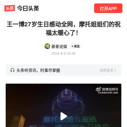
打开APP
王一博27岁生日感动全网，摩托姐姐们的祝
福太暖心了！
豪豪说娱
关注
2024-8-6 04:28
头条听资讯，时事尽掌握
去听全文