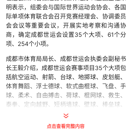
明表示，组委会与国际世界运动会协会、各国
际单项体育联合会召开竞赛经理会、协调委员
会会议等重要会议，开展实地考察和沟通协
商，确定成都世运会设置35个大项、61个分
项、254个小项。
成都市体育局局长、成都世运会执委会副秘书
长王毅介绍，成都世运会赛事项目35个大项包
括航空运动、射箭、台球、地掷球、皮划艇、
体育舞蹈、浮士德球、软式曲棍球、飞盘、手
球、柔术、自由搏击、荷球、棍网球、救生、
泰拳、定向越野、短柄墙球、壁球、棒垒球、
攀岩、武术、潜水、体操、空手道、力量举、
拔河、轮滑、滑水、桑搏、摩托艇、轮椅橄榄
点击查看完整内容