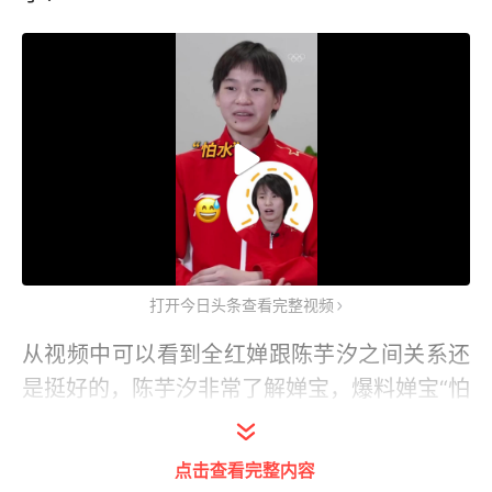
打开今日头条查看完整视频
从视频中可以看到全红婵跟陈芋汐之间关系还
是挺好的，陈芋汐非常了解婵宝，爆料婵宝“怕
水怕高还来练跳水”。
点击查看完整内容
婵宝挠挠头说，“我也不知道为啥。”真是可爱