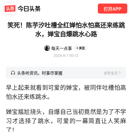
打开APP
笑死！陈芋汐吐槽全红婵怕水怕高还来练跳
水，婵宝自爆跳水心路
每天一点事
关注
2024-8-7 00:12
头条听资讯，时事尽掌握
去听全文
早上起来就看到可爱的婵宝，被同伴吐槽怕高
怕水还来练跳水。
婵宝尴尬挠头，自爆自己当初竟然是为了不学
习才选择了跳水，可爱的一幕简直让人笑麻
了！