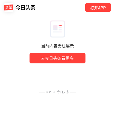
打开APP
当前内容无法展示
去今日头条看更多
—— ©
2026
今日头条
——