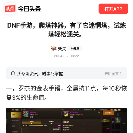
打开APP
DNF手游，爬塔神器，有了它迷惘塔，试炼
塔轻松通关。
柴夫
关注
2024-8-7 08:22
头条听资讯，时事尽掌握
去听全文
一，罗杰的金表手镯，全属抗11点，每10秒恢
复3%的生命值。