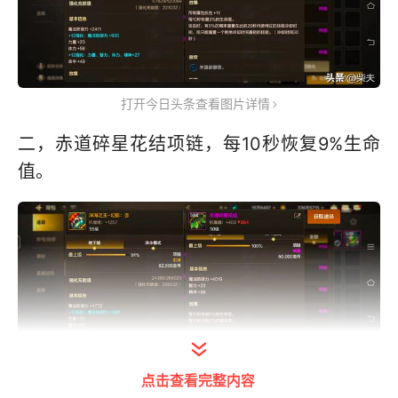
打开今日头条查看图片详情
二，赤道碎星花结项链，每10秒恢复9%生命
值。
点击查看完整内容
打开今日头条查看图片详情