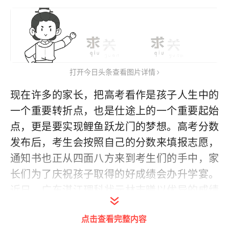
打开今日头条查看图片详情
现在许多的家长，把高考看作是孩子人生中的
一个重要转折点，也是仕途上的一个重要起始
点，更是要实现鲤鱼跃龙门的梦想。高考分数
发布后，考生会按照自己的分数来填报志愿，
通知书也正从四面八方来到考生们的手中，家
长们为了庆祝孩子取得的好成绩会办升学宴。
近日，广东湛江理科状元林志曦以优异的成绩
被清华录取，这一消息迅速传遍整个村子，村
点击查看完整内容
子中的一个大老板认为这是全村的骄傲，更是