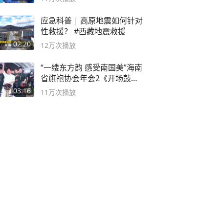
应急科普 | 高原地震如何针对
性救援？ #西藏地震救援
02:20
12万
次播放
“一缕东方韵 感受南国美”海南
省旗袍协会年会2《开场鼓》
二团
03:16
11万
次播放