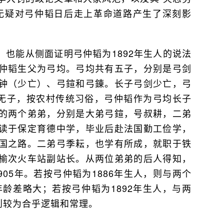
无疑对弓仲韬日后走上革命道路产生了深刻影
也能从侧面证明弓仲韬为1892年生人的说法
仲韬生父为弓均。弓均共有五子，分别是弓剑
钟（少亡）、弓鍹和弓錬。长子弓剑少亡，弓
堪无子，按农村传统习俗，弓仲韬作为弓均长子
的两个弟弟，分别是大弟弓鍹，号叔耕，二弟
读于保定育德中学，毕业后赴法国勤工俭学，
国之路。二弟弓季耘，也学有所成，就职于铁
榆次火车站副站长。从两位弟弟的后人得知，
905年。若按弓仲韬为1886年生人，则与两个
年龄差略大；若按弓仲韬为1892年生人，与两
则较为合乎逻辑和常理。