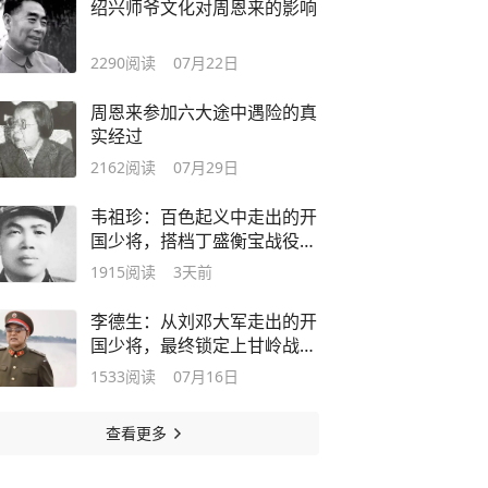
绍兴师爷文化对周恩来的影响
2290
阅读
07月22日
周恩来参加六大途中遇险的真
实经过
2162
阅读
07月29日
韦祖珍：百色起义中走出的开
国少将，搭档丁盛衡宝战役指
挥135师创立奇功
1915
阅读
3天前
李德生：从刘邓大军走出的开
国少将，最终锁定上甘岭战役
胜局的前线总指挥，受到毛主
1533
阅读
07月16日
席重用成为党中央副主席
查看更多