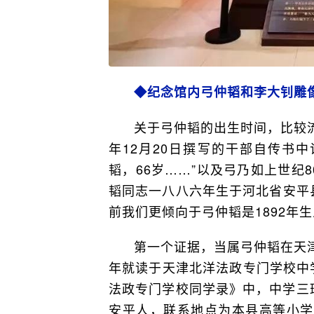
◆纪念馆内弓仲韬和李大钊雕
关于弓仲韬的出生时间，比较流
年12月20日撰写的干部自传书
韬，66岁……”以及弓乃如上世纪
韬同志一八八六年生于河北省安平
前我们更倾向于弓仲韬是1892年
第一个证据，当属弓仲韬在天津
年就读于天津北洋法政专门学校中学
法政专门学校同学录》中，中学三
安平人，联系地点为本县高等小学”