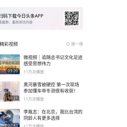
扫码下载今日头条APP
看最新、最热资讯内容
精彩视频
换一换
微视频｜追随总书记文化足迹
感受思想伟力
03:20
11万
次播放
黑河暴雪被硬控 第一次现场
参加懂车帝冬测很有收获！
10:21
11万
次播放
李胤志：在北京，我比台湾的
同龄人有更多选择
07:43
11万
次播放