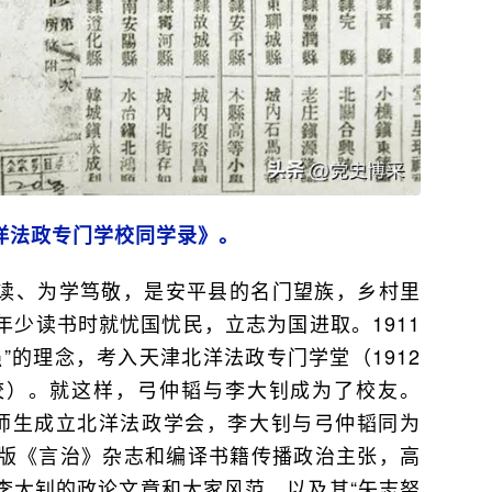
洋法政专门学校同学录》。
读、为学笃敬，是安平县的名门望族，乡村里
少读书时就忧国忧民，立志为国进取。1911
”的理念，考入天津北洋法政专门学堂（1912
校）。就这样，弓仲韬与李大钊成为了校友。
学校师生成立北洋法政学会，李大钊与弓仲韬同为
版《言治》杂志和编译书籍传播政治主张，高
李大钊的政论文章和大家风范，以及其“矢志努