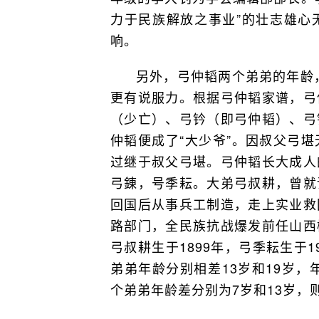
力于民族解放之事业”的壮志雄心
响。
另外，弓仲韬两个弟弟的年龄，
更有说服力。根据弓仲韬家谱，弓
（少亡）、弓钤（即弓仲韬）、弓
仲韬便成了“大少爷”。因叔父弓
过继于叔父弓堪。弓仲韬长大成人
弓錬，号季耘。大弟弓叔耕，曾就
回国后从事兵工制造，走上实业救
路部门，全民族抗战爆发前任山西
弓叔耕生于1899年，弓季耘生于1
弟弟年龄分别相差13岁和19岁，
个弟弟年龄差分别为7岁和13岁，