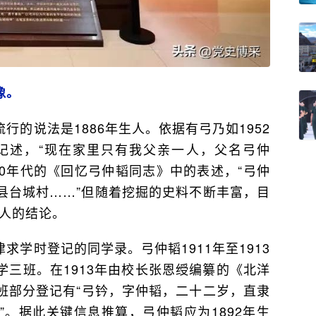
像。
行的说法是1886年生人。依据有弓乃如1952
中记述，“现在家里只有我父亲一人，父名弓仲
80年代的《回忆弓仲韬同志》中的表述，“弓仲
县台城村……”但随着挖掘的史料不断丰富，目
生人的结论。
求学时登记的同学录。弓仲韬1911年至1913
三班。在1913年由校长张恩绶编纂的《北洋
班部分登记有“弓钤，字仲韬，二十二岁，直隶
。据此关键信息推算，弓仲韬应为1892年生