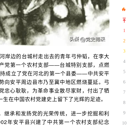
1
2
3
沱河岸边的台城村走出去的青年弓仲韬，在李大
4
产党第一个农村支部——台城特别支部，点燃
5
主持成立了党在河北的第一个县委——中共安平
势向安平周边县市乃至冀中地区燃烧蔓延。弓
6
党忠心耿耿，为革命事业散尽家财，付出了牺
7
一生在中国农村党建史上留下了光辉的足迹。
8
，继承和发扬党的光荣传统，进一步挖掘和利
9
002年安平县兴建了中共第一个农村支部纪念
10