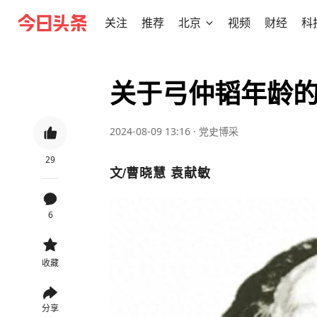
关注
推荐
北京
视频
财经
科
关于弓仲韬年龄
2024-08-09 13:16
·
党史博采
29
文/
曹晓慧 袁献敏
6
收藏
分享