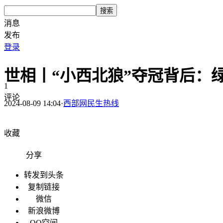
搜索
消息
发布
登录
世相丨“小西北狼”夺冠背后：
1
评论
2024-08-09 14:04
·
西部网民生热线
收藏
分享
转发到头条
复制链接
微信
新浪微博
QQ空间