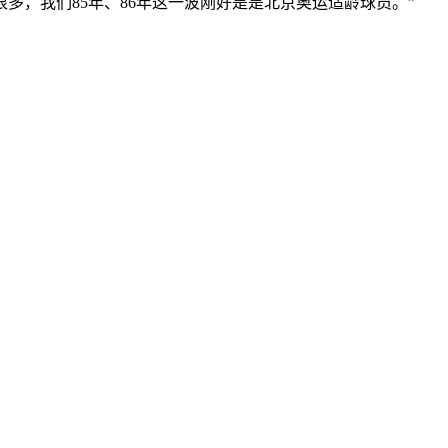
多，我们85年、86年这一波刚好是是北京奥运适龄球员。”