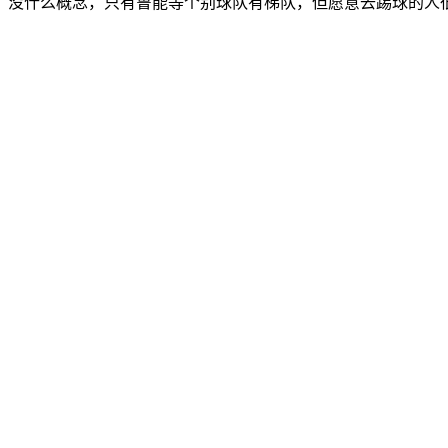
没什么概念，只有鲁能等个别球队有梯队，但愿意去踢球的人很