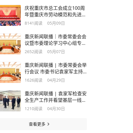
庆祝重庆市总工会成立100周
年暨重庆市劳动模范和先进工
作者表彰大会举行 袁家军出
8141
阅读
05月09日
席并讲话 王炯程丽华出席 钟
洪江讲话
重庆新闻联播｜市委常委会会
议暨市委理论学习中心组专题
学习会举行 市委书记袁家军
2652
阅读
05月07日
主持并讲话
重庆新闻联播 | 市委常委会举
行会议 市委书记袁家军主持
并讲话
1626
阅读
04月29日
重庆新闻联播 | 袁家军检查安
全生产工作并看望基层一线劳
动者
1210
阅读
04月30日
查看更多