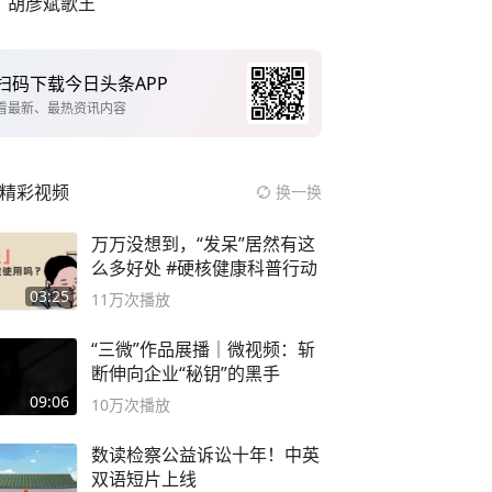
胡彦斌歌王
扫码下载今日头条APP
看最新、最热资讯内容
精彩视频
换一换
万万没想到，“发呆”居然有这
么多好处 #硬核健康科普行动
03:25
11万
次播放
“三微”作品展播｜微视频：斩
断伸向企业“秘钥”的黑手
09:06
10万
次播放
数读检察公益诉讼十年！中英
双语短片上线