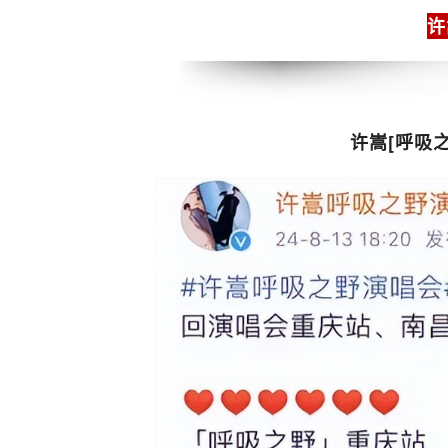
许
许嵩[呼吸