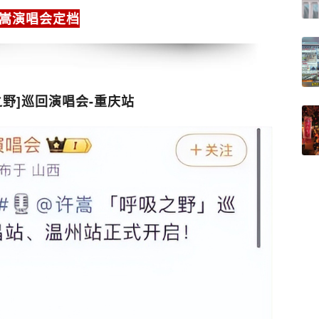
嵩演唱会定档
之野]巡回演唱会-重庆站