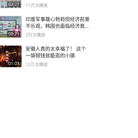
02:27
11万
次播放
印度军事雄心勃勃但经济前景
不乐观，韩国也面临经济衰退
风险
00:21
3万
次播放
安徽人真的太幸福了！ 这个
一袋铜钱就能逛的小镇
01:03
12万
次播放