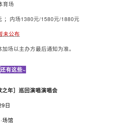
体育场
元 ；内场1380元/1580元/1880元
暂未公布
体加场以主办方最后通知为准。
还有这些~
歌之年］巡回演唱演唱会
29日
洞·场馆