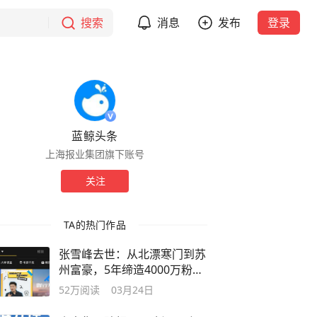
搜索
消息
发布
登录
蓝鲸头条
上海报业集团旗下账号
关注
TA的热门作品
张雪峰去世：从北漂寒门到苏
州富豪，5年缔造4000万粉丝
商业帝国
52万
阅读
03月24日