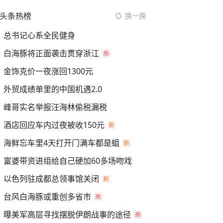
头条热榜
换一换
总书记心系全民健身
白海豚将正面袭击贯穿浙江
金饰克价一夜涨回1300元
外贸成绩单里的中国机遇2.0
峰哥实名举报汪海林偷税漏税
酒店回应车内过夜被收150元
海鲜忘车里4天打开门满车都是蛆
富婆带资进组给自己硬加60多场吻戏
以色列驻成都总领事馆关闭
台风白海豚或重创多省市
曝美军高层寻找摆脱伊朗战事的途径