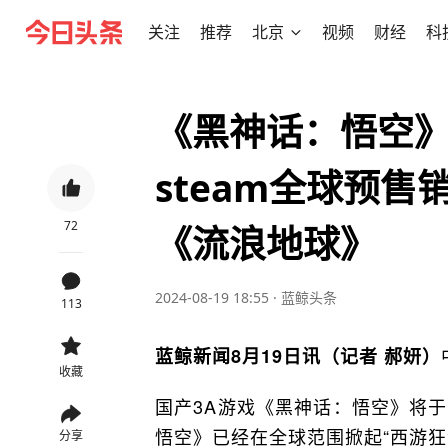
关注
推荐
北京
视频
财经
科
《黑神话：悟空
steam全球预
72
《流浪地球》
2024-08-19 18:55
·
蓝鲸头条
113
蓝鲸新闻8月19日讯（记者 郝妍）
收藏
国产3A游戏《黑神话：悟空》将
悟空》已经在全球范围掀起“西游狂
分享