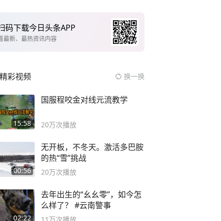
扫码下载今日头条APP
看最新、最热资讯内容
精彩视频
换一换
国服程咬金对线元流教学
15:58
20万
次播放
无开板，不冬天。激活多巴胺
的热“雪”挑战
00:56
20万
次播放
去年出生的“幺幺零”，如今怎
么样了？ #云南警事
02:22
11万
次播放