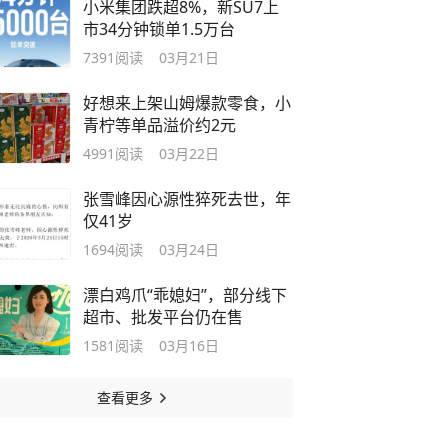
小米集团跌超8%，新SU7上
市34分钟锁单1.5万台
7391
阅读
03月21日
好想来上架山姆爆款零食，小
青柠等单品溢价约2元
4991
阅读
03月22日
张雪峰因心源性猝死去世，年
仅41岁
1694
阅读
03月24日
漂白鸡爪“乖媳妇”，部分线下
超市、批发平台仍在售
1581
阅读
03月16日
查看更多