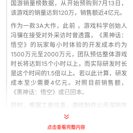
国游销量榜数据，从开始预购到7月13日，
该游戏的销量达到120万，销售额近4亿元。
作为一款3A大作，此前 ，游戏科学创始人
冯骥在接受对外采访时曾透露，《黑神话：
悟空》的玩家每小时体验的开发成本约为
1500万元至2000万元，团队预估整体游戏
时长将达到15个小时以上，而实际研发时长
是这个时间的1.5倍以上。若以此计算，研发
成本至少需要4亿元。对照目前销售额，
《黑神话：悟空》或已回本。
同时，根据工商信息，游戏制作公司深圳市
游科互动科技有限公司已成功注册多枚“黑神
话姜子牙”“黑神话钟馗”商标，此前有爆料
点击查看完整内容