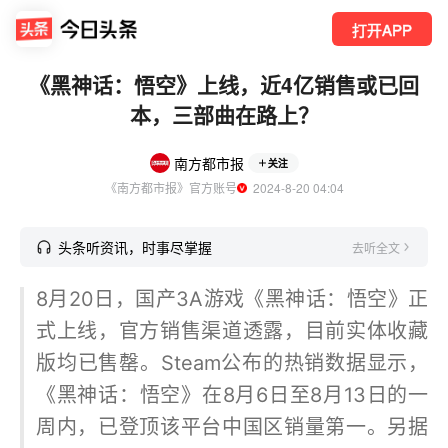
打开APP
《黑神话：悟空》上线，近4亿销售或已回
本，三部曲在路上？
南方都市报
关注
《南方都市报》官方账号
  2024-8-20 04:04
头条听资讯，时事尽掌握
去听全文
8月20日，国产3A游戏《黑神话：悟空》正
式上线，官方销售渠道透露，目前实体收藏
版均已售罄。Steam公布的热销数据显示，
《黑神话：悟空》在8月6日至8月13日的一
周内，已登顶该平台中国区销量第一。另据