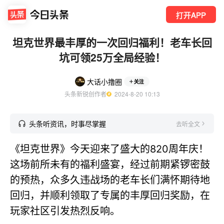
打开APP
坦克世界最丰厚的一次回归福利！老车长回
坑可领25万全局经验！
大话小撸圈
关注
头条新锐创作者
  2024-8-20 10:13
头条听资讯，时事尽掌握
去听全文
《坦克世界》今天迎来了盛大的820周年庆！
这场前所未有的福利盛宴，经过前期紧锣密鼓
的预热，众多久违战场的老车长们满怀期待地
回归，并顺利领取了专属的丰厚回归奖励，在
玩家社区引发热烈反响。