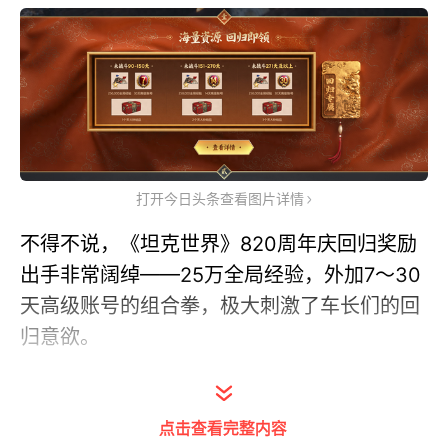
打开今日头条查看图片详情
不得不说，《坦克世界》820周年庆回归奖励
出手非常阔绰——25万全局经验，外加7～30
天高级账号的组合拳，极大刺激了车长们的回
归意欲。
这还没完，还记得之前官网的回归活动页面上
还标记着有“神秘大奖”吗？这个“神秘大奖”，
点击查看完整内容