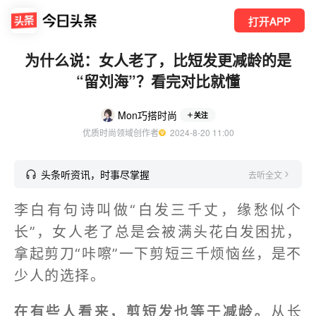
打开APP
为什么说：女人老了，比短发更减龄的是
“留刘海”？看完对比就懂
Mon巧搭时尚
关注
优质时尚领域创作者
  2024-8-20 11:00
头条听资讯，时事尽掌握
去听全文
李白有句诗叫做“白发三千丈，缘愁似个
长”，女人老了总是会被满头花白发困扰，
拿起剪刀“咔嚓”一下剪短三千烦恼丝，是不
少人的选择。
在有些人看来，剪短发也等于减龄。
从长