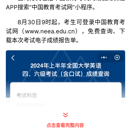
APP搜索“中国教育考试网”小程序。
8月30日9时起，考生可登录中国教育考
试网（www.neea.edu.cn），免费查询、下
载本次考试电子成绩报告单。
点击查看完整内容