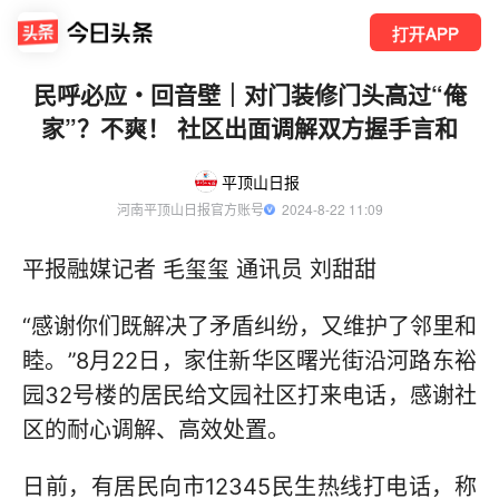
打开APP
民呼必应・回音壁｜对门装修门头高过“俺
家”？不爽！ 社区出面调解双方握手言和
平顶山日报
河南平顶山日报官方账号
  2024-8-22 11:09
平报融媒记者 毛玺玺 通讯员 刘甜甜
“感谢你们既解决了矛盾纠纷，又维护了邻里和
睦。”8月22日，家住新华区曙光街沿河路东裕
园32号楼的居民给文园社区打来电话，感谢社
区的耐心调解、高效处置。
日前，有居民向市12345民生热线打电话，称