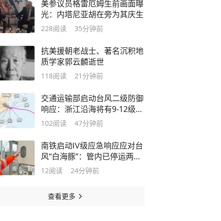
美参议员格雷厄姆生前画面曝
光：内塔尼亚胡在旁为其庆生
228
阅读
35分钟前
抗美援朝老战士、著名沉积地
质学家郭云麟逝世
118
阅读
21分钟前
交通运输部启动台风二级防御
响应：浙江沿海将有9-12级大
风
102
阅读
47分钟前
南铁启动Ⅳ级应急响应应对台
风“白海豚”：管内已停运两趟
列车
12
阅读
24分钟前
查看更多