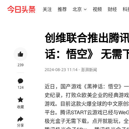
关注
推荐
北京
视频
财经
科
创维联合推出腾
话：悟空》 无需
239
2024-08-23 11:14
·
澎湃新闻
近日，国产游戏《黑神话：悟空》一
124
史纪录，打败众欧美企业的经典游戏
游戏。目前这款火爆全球的中文原创3
收藏
平台。腾讯START云游戏已经与W
极光盒子无需下载，点开就能玩，全
分享