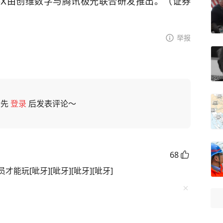
子5X由创维数字与腾讯极光联合研发推出。（证券
举报
请先
登录
后发表评论～
68
玩[呲牙][呲牙][呲牙][呲牙]