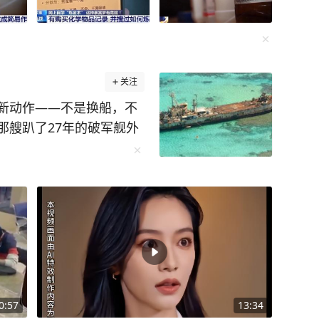
关注
新动作——不是换船，不
那艘趴了27年的破军舰外
上隔离浮标。 这一幕被
不起眼的小型橡皮艇借着
的“马德雷山”号来回穿
上砸下钢钎固定桩，手腕
锚在礁石上，船身四周还
在礁盘上圈出了一片区域。
之处。在此之前，菲律宾
夹带水泥、钢筋上船，修
修”。可这一次，它直接
0:57
13:34