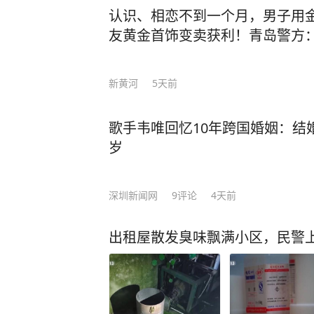
认识、相恋不到一个月，男子用
友黄金首饰变卖获利！青岛警方
新黄河
5天前
歌手韦唯回忆10年跨国婚姻：结
岁
深圳新闻网
9
评论
4天前
出租屋散发臭味飘满小区，民警上