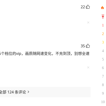
22
1
2
3
35
4
个档位的vip，画质随网速变化，不充到顶，别想全速
5
6
7
8
全部
124
条评论
9
10