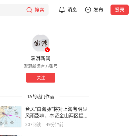
搜索
消息
发布
登录
澎湃新闻
澎湃新闻官方账号
关注
TA的热门作品
台风“白海豚”将对上海有明显
风雨影响，奉贤金山两区提前
开闸排水
307
阅读
49分钟前