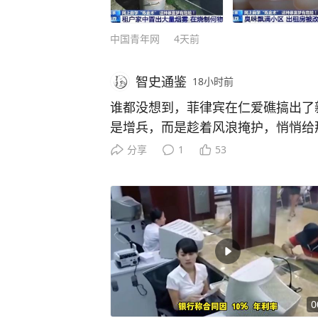
中国青年网
4天前
智史通鉴
18小时前
谁都没想到，菲律宾在仁爱礁搞出了
是增兵，而是趁着风浪掩护，悄悄给
面拉上崭新粗缆绳、打下固定桩、围
分享
1
53
中方巡逻无人机全程高清拍下。几艘
台风过后的海面乱流作掩护，绕着坐滩
梭。 施工人员戴着安全帽，在礁盘
粗的新缆绳一头拴住舰体，一头死死
拉起一圈橙黄色隔离浮标，硬生生
很多人可能没意识到这波操作的阴险
给破船“续命”的方式，还停留在偷偷
补内部锈蚀的舱壁，顶多算是“室内装
0