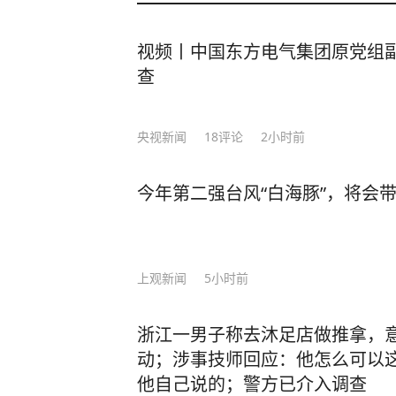
视频丨中国东方电气集团原党组
查
央视新闻
18
评论
2小时前
今年第二强台风“白海豚”，将会
上观新闻
5小时前
浙江一男子称去沐足店做推拿，
动；涉事技师回应：他怎么可以
他自己说的；警方已介入调查