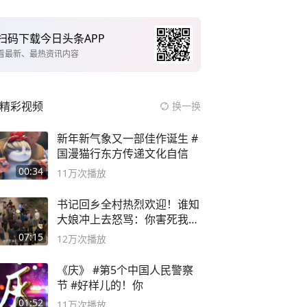
扫码下载今日头条APP
看最新、最热资讯内容
精彩视频
换一换
新年新气象又一部佳作诞生 #
国漫猫行东方传递文化自信
00:34
11万
次播放
书记回乡全村热烈欢迎！谁知
大娘冲上去怒骂：你害死我儿
子
07:15
12万
次播放
《庆》 #第5个中国人民警察
节 #好样儿的！你
01:52
11万
次播放