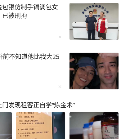
金包银仿制手镯调包女
：已被刑拘
婚前不知道他比我大25
门发现租客正自学“炼金术”