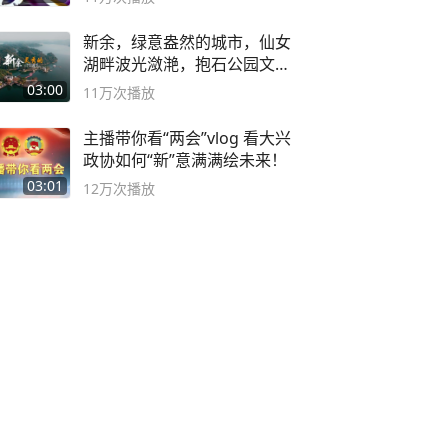
新余，绿意盎然的城市，仙女
湖畔波光潋滟，抱石公园文化
深邃……
03:00
11万
次播放
主播带你看“两会”vlog 看大兴
政协如何“新”意满满绘未来！
03:01
12万
次播放