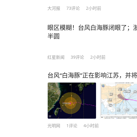
大河报
73
评论
2小时前
眼区模糊！台风白海豚闭眼了；
半圆
红星新闻
39
评论
2小时前
台风“白海豚”正在影响江苏，并
光明网
1
评论
4小时前