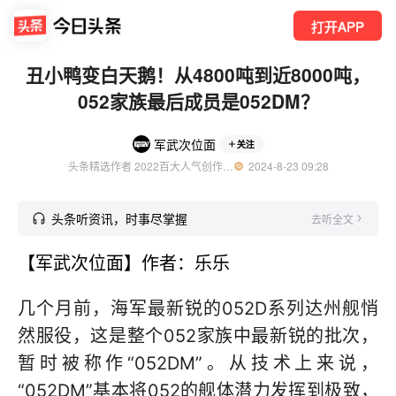
打开APP
丑小鸭变白天鹅！从4800吨到近8000吨，
052家族最后成员是052DM？
军武次位面
关注
头条精选作者 2022百大人气创作者 知名军事领域创作者
  2024-8-23 09:28
头条听资讯，时事尽掌握
去听全文
【军武次位面】作者：乐乐
几个月前，海军最新锐的052D系列达州舰悄
然服役，这是整个052家族中最新锐的批次，
暂时被称作“052DM”。从技术上来说，
“052DM”基本将052的舰体潜力发挥到极致，