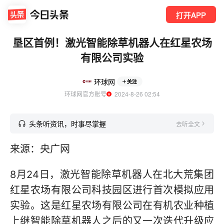
打开APP
垦区首例！激光智能除草机器人在红星农场
有限公司实验
环球网
关注
环球网官方账号
  2024-8-26 02:54
头条听资讯，时事尽掌握
去听全文
来源：央广网
8月24日，激光智能除草机器人在北大荒集团
红星农场有限公司科技园区进行首次模拟应用
实验。这是红星农场有限公司在有机农业种植
上继智能除草机器人之后的又一次迭代升级应