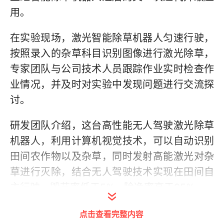
用。
在实验现场，激光智能除草机器人匀速行驶，
按照录入的杂草科目识别图像进行激光除草，
专家团队与公司技术人员跟踪作业实时检查作
业情况，并及时对实验中发现问题进行交流探
讨。
研发团队介绍，这台高性能无人驾驶激光除草
机器人，利用计算机视觉技术，可以自动识别
田间农作物以及杂草，同时发射高能激光对杂
草进行灭除，结合无人驾驶技术实现在田间自
主行驶，毁苗率低于5%，除净率高于95%。
此次实验，激光智能除草机器人专家团队将结
点击查看完整内容