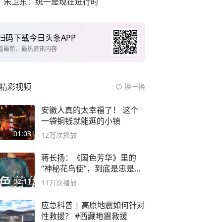
朱卫东：统一是现在进行时
扫码下载今日头条APP
看最新、最热资讯内容
精彩视频
换一换
安徽人真的太幸福了！ 这个
一袋铜钱就能逛的小镇
01:03
12万
次播放
蒋长扬：《国色芳华》里的
“神秘花鸟使”，到底是忠是
奸？
02:11
11万
次播放
应急科普 | 高原地震如何针对
性救援？ #西藏地震救援