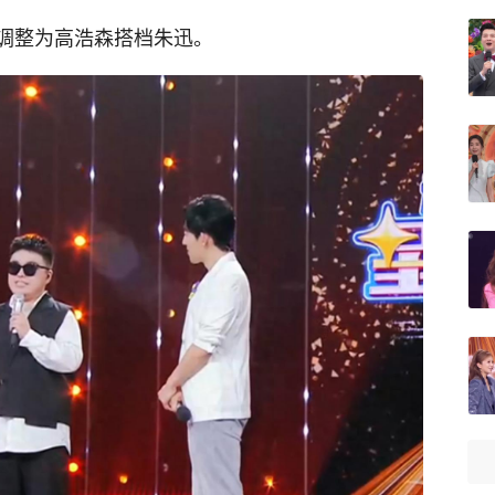
调整为高浩森搭档朱迅。