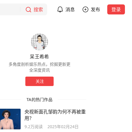
搜索
消息
发布
登录
呆王希希
多角度剖析娱乐热点，挖掘更新更
全深度资讯
关注
TA的热门作品
央视新面孔邹韵为何不再被重
用？
9.2万
阅读
2025年02月24日