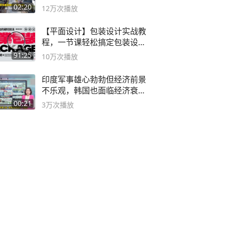
02:20
12万
次播放
【平面设计】包装设计实战教
程，一节课轻松搞定包装设计
流程！
91:25
10万
次播放
印度军事雄心勃勃但经济前景
不乐观，韩国也面临经济衰退
风险
00:21
3万
次播放