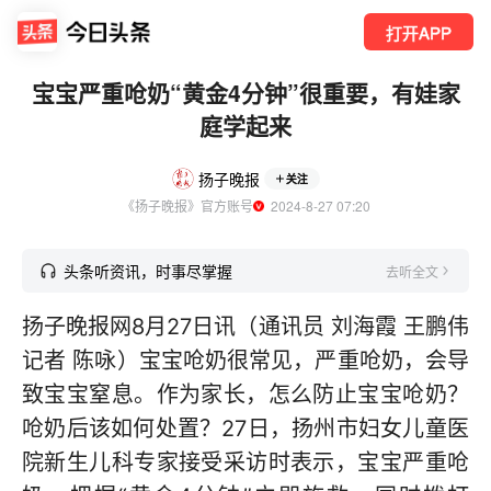
打开APP
宝宝严重呛奶“黄金4分钟”很重要，有娃家
庭学起来
扬子晚报
关注
《扬子晚报》官方账号
  2024-8-27 07:20
头条听资讯，时事尽掌握
去听全文
扬子晚报网8月27日讯（通讯员 刘海霞 王鹏伟
记者 陈咏）宝宝呛奶很常见，严重呛奶，会导
致宝宝窒息。作为家长，怎么防止宝宝呛奶？
呛奶后该如何处置？27日，扬州市妇女儿童医
院新生儿科专家接受采访时表示，宝宝严重呛