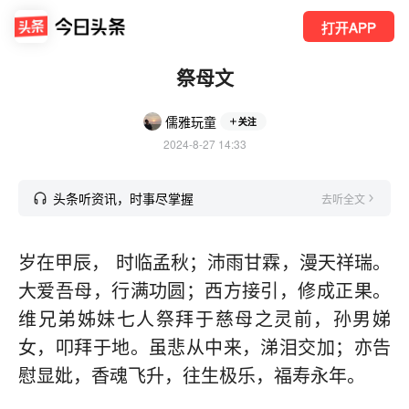
打开APP
祭母文
儒雅玩童
关注
2024-8-27 14:33
头条听资讯，时事尽掌握
去听全文
岁在甲辰， 时临孟秋；沛雨甘霖，漫天祥瑞。
大爱吾母，行满功圆；西方接引，修成正果。
维兄弟姊妹七人祭拜于慈母之灵前，孙男娣
女，叩拜于地。虽悲从中来，涕泪交加；亦告
慰显妣，香魂飞升，往生极乐，福寿永年。