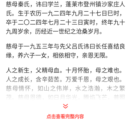
慈母秦氏，讳曰学兰，蓬莱市登州镇沙家庄人
氏。生于农历一九二四年九月二十七日巳时，
卒于二〇二四年七月二十三日寅时，终年九十
九周岁余，历经近一世纪之沧桑岁月。
慈母于一九五三年与先父吕氏讳曰长任喜结良
缘，养六子一女，相依相守，亲恩无限。
人之新生，父精母血。十月怀胎，母之难也。
人之成长，含辛茹苦。万爱千恩，母之艰也。
慈母情怀，如山之伟岸，水之浩瀚，木之繁
茂。慈母恩德，如日月华光，腾焰飞芒，普照
明堂。慈母生于斯世，长于斯土。其德之广，
其行之正，实为楷模。慈母驾鹤，白云孤飞，
点击查看完整内容
聊以祭文，寄托哀思。