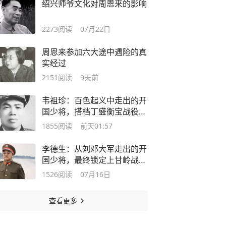
绍兴师爷文化对周恩来的影响
2273
阅读
07月22日
周恩来参加六大途中遇险的真
实经过
2151
阅读
9天前
韦祖珍：百色起义中走出的开
国少将，搭档丁盛衡宝战役指
挥135师创立奇功
1855
阅读
前天01:57
李德生：从刘邓大军走出的开
国少将，最终锁定上甘岭战役
胜局的前线总指挥，受到毛主
1526
阅读
07月16日
席重用成为党中央副主席
查看更多