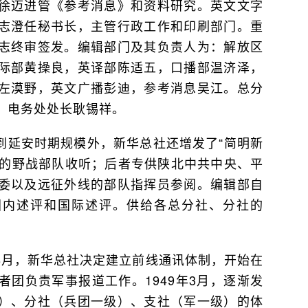
徐迈进管《参考消息》和资料研究。英文文字
志澄任秘书长，主管行政工作和印刷部门。重
志终审签发。编辑部门及其负责人为：解放区
际部黄操良，英译部陈适五，口播部温济泽，
左漠野，英文广播彭迪，参考消息吴江。总分
。电务处处长耿锡祥。
到延安时期规模外，新华总社还增发了“简明新
中的野战部队收听；后者专供陕北中共中央、平
委以及远征外线的部队指挥员参阅。编辑部自
的国内述评和国际述评。供给各总分社、分社的
8月，新华总社决定建立前线通讯体制，开始在
团负责军事报道工作。1949年3月，逐渐发
）、分社（兵团一级）、支社（军一级）的体