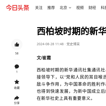
关注
推荐
北京
视频
财经
科
西柏坡时期的新
2024-08-28 11:48
·
党史博采
58
文/
崔霞
西柏坡时期的新华通讯社集通讯社
1
接领导下，以“党和人民的耳目喉
敌斗争作用，为中国革命的胜利作
收藏
也得到快速发展，为新中国成立后
在新华社史上具有重要意义。
分享