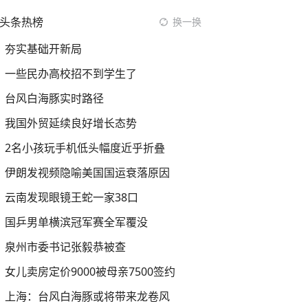
头条热榜
换一换
夯实基础开新局
一些民办高校招不到学生了
台风白海豚实时路径
我国外贸延续良好增长态势
2名小孩玩手机低头幅度近乎折叠
伊朗发视频隐喻美国国运衰落原因
云南发现眼镜王蛇一家38口
国乒男单横滨冠军赛全军覆没
泉州市委书记张毅恭被查
女儿卖房定价9000被母亲7500签约
上海：台风白海豚或将带来龙卷风