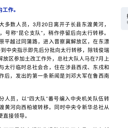
内工作。
大多数人员，3月20日离开子长县东渡黄河，
，号称“昆仑支队”，稍作停留后向太行转移。
原平越过同蒲路，进入晋察冀解放区，在东漂
接到中央指示即先后分批向太行转移，除钱俊瑞
解放区参加土改工作外，总社大队人马在7月上
与太行临时总社会合，住在涉县西戌、东戌和
作后，发出的第一条新闻是刘邓大军在鲁西南
分人员，以“四大队”番号编入中央机关队伍转
央东渡黄河向西柏坡转移。同时中央令新华总社从
便直接领导。