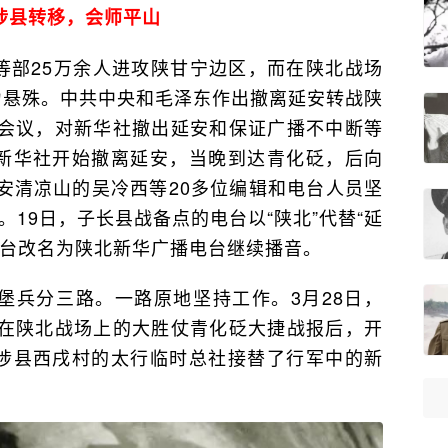
涉县转移，会师平山
南等部25万余人进攻陕甘宁边区，而在陕北战场
力悬殊。中共中央和毛泽东作出撤离延安转战陕
会议，对新华社撤出延安和保证广播不中断等
，新华社开始撤离延安，当晚到达青化砭，后向
安清凉山的吴冷西等20多位编辑和电台人员坚
。19日，子长县战备点的电台以“陕北”代替“延
电台改名为陕北新华广播电台继续播音。
堡兵分三路。一路原地坚持工作。3月28日，
在陕北战场上的大胜仗青化砭大捷战报后，开
北涉县西戌村的太行临时总社接替了行军中的新