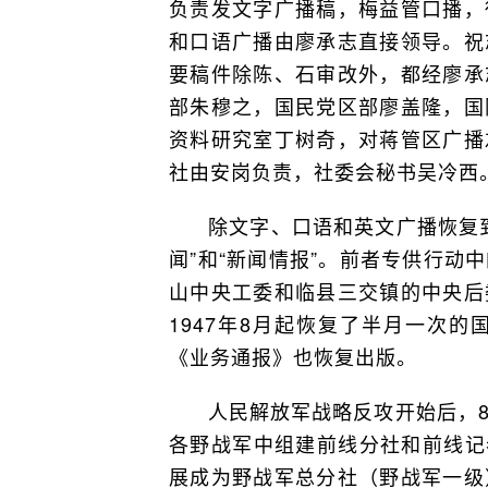
负责发文字广播稿，梅益管口播，
和口语广播由廖承志直接领导。祝
要稿件除陈、石审改外，都经廖承
部朱穆之，国民党区部廖盖隆，国
资料研究室丁树奇，对蒋管区广播
社由安岗负责，社委会秘书吴冷西
除文字、口语和英文广播恢复
闻”和“新闻情报”。前者专供行动
山中央工委和临县三交镇的中央后
1947年8月起恢复了半月一次
《业务通报》也恢复出版。
人民解放军战略反攻开始后，
各野战军中组建前线分社和前线记者
展成为野战军总分社（野战军一级