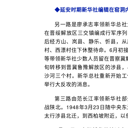
◆延安时期新华社编辑在窑洞
另一路是廖承志率领新华总社
在晋绥解放区三交镇编成行军序列
后经方山、岚县、静乐、忻县，从
村、西漂村住下休整待命。6月初
等带领新华社少数人员留在晋察冀
旬转移到晋冀鲁豫解放区的涉县，
沙河三个村。新华总社重新开始工
举行大反攻的消息。
第三路由范长江率领新华社部
战陕北。1948年3月23日随中
太行涉县北迁，到西柏坡附近，以