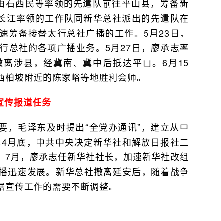
出由石西民等率领的先遣队前往平山县，筹备新
范长江率领的工作队同新华总社派出的先遣队在
速筹备接替太行总社广播的工作。5月23日，
行总社的各项广播业务。5月27日，廖承志率
离涉县，经冀南、冀中后抵达平山。6月15
西柏坡附近的陈家峪等地胜利会师。
宣传报道任务
要，毛泽东及时提出“全党办通讯”，建立从中
年4月底，中共中央决定新华社和解放日报社工
。7月，廖承志任新华社社长，加速新华社改组
播迅速发展。新华总社撤离延安后，随着战争
据宣传工作的需要不断调整。