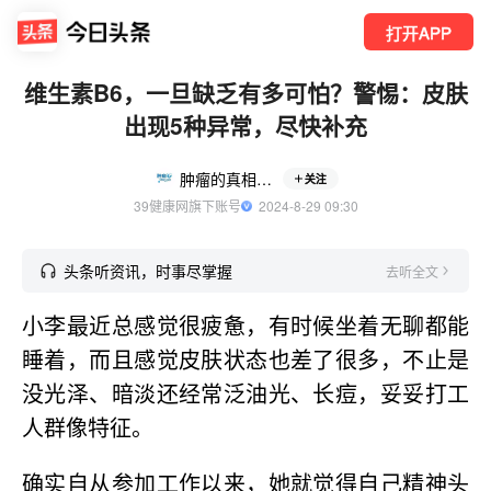
打开APP
维生素B6，一旦缺乏有多可怕？警惕：皮肤
出现5种异常，尽快补充
肿瘤的真相与误区
关注
39健康网旗下账号
  2024-8-29 09:30
头条听资讯，时事尽掌握
去听全文
小李最近总感觉很疲惫，有时候坐着无聊都能
睡着，而且感觉皮肤状态也差了很多，不止是
没光泽、暗淡还经常泛油光、长痘，妥妥打工
人群像特征。
确实自从参加工作以来，她就觉得自己精神头