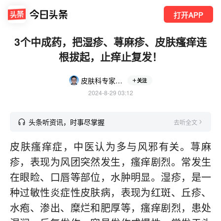
打开APP
3个中成药，把湿疹、荨麻疹、皮肤瘙痒连
根拔起，止痒止复发！
皮肤科专家王煜明
关注
2024-8-29 03:12
头条听资讯，时事尽掌握
去听全文
皮肤瘙痒症，中医认为多与风邪有关。荨麻
疹，表现为风团突然发生，瘙痒剧烈。常发生
在眼睑、口唇等部位，水肿明显。湿疹，是一
种过敏性炎症性皮肤病，表现为红斑、丘疹、
水疱、渗出、糜烂和肥厚等，瘙痒剧烈，患处