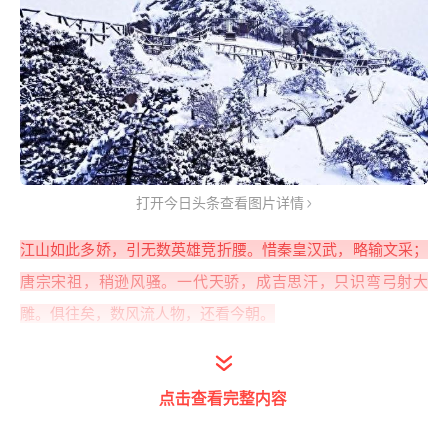
打开今日头条查看图片详情
江山如此多娇，引无数英雄竞折腰。惜秦皇汉武，略输文采；
唐宗宋祖，稍逊风骚。一代天骄，成吉思汗，只识弯弓射大
雕。俱往矣，数风流人物，还看今朝。
解词释义
点击查看完整内容
北国:指我国北方。冰封:冰冻覆盖。惟余莽莽:只剩下白茫茫-