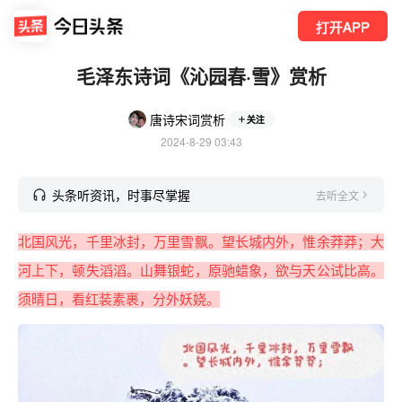
打开APP
毛泽东诗词《沁园春·雪》赏析
唐诗宋词赏析
关注
2024-8-29 03:43
头条听资讯，时事尽掌握
去听全文
北国风光，千里冰封，万里雪飘。望长城内外，惟余莽莽；大
河上下，顿失滔滔。山舞银蛇，原驰蜡象，欲与天公试比高。
须晴日，看红装素裹，分外妖娆。