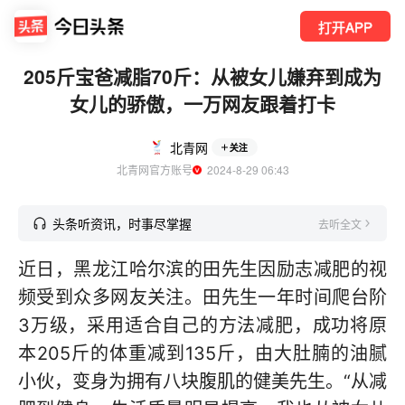
打开APP
205斤宝爸减脂70斤：从被女儿嫌弃到成为
女儿的骄傲，一万网友跟着打卡
北青网
关注
北青网官方账号
  2024-8-29 06:43
头条听资讯，时事尽掌握
去听全文
近日，黑龙江哈尔滨的田先生因励志减肥的视
频受到众多网友关注。田先生一年时间爬台阶
3万级，采用适合自己的方法减肥，成功将原
本205斤的体重减到135斤，由大肚腩的油腻
小伙，变身为拥有八块腹肌的健美先生。“从减