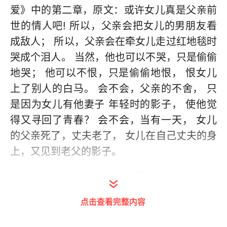
爱》中的第二章，原文：或许女儿真是父亲前
世的情人吧! 所以，父亲会把女儿的男朋友看
成敌人； 所以，父亲会在牵女儿走过红地毯时
哭成个泪人。 当然，他也可以不哭，只是偷偷
地哭； 他可以不恨，只是偷偷地恨， 恨女儿
上了别人的白马。 会不会，父亲的不舍， 只
是因为女儿有他妻子 年轻时的影子， 使他觉
得又寻回了青春？ 会不会，当有一天， 女儿
的父亲死了，丈夫老了， 女儿在自己丈夫的身
上，又见到老父的影子。
原文表达的是父亲对女儿的爱，不过在一些短
视频里面就挺讨厌的。
点击查看完整内容
女儿搂着爸爸的脖子对妈妈瞪着眼睛说：不