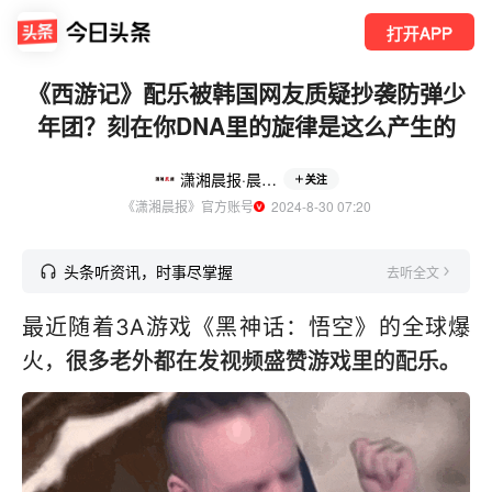
打开APP
《西游记》配乐被韩国网友质疑抄袭防弹少
年团？刻在你DNA里的旋律是这么产生的
潇湘晨报·晨视频
关注
《潇湘晨报》官方账号
  2024-8-30 07:20
头条听资讯，时事尽掌握
去听全文
最近随着3A游戏《黑神话：悟空》的全球爆
火，
很多老外都在发视频
盛赞游戏里的配乐。