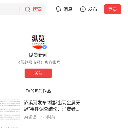
搜索
消息
发布
登录
纵览新闻
《燕赵都市报》官方账号
关注
TA的热门作品
泸溪河发布“桃酥出现金属牙
冠”事件调查结论：消费者已
澄清所发视频情况不属实
94
阅读
1小时前