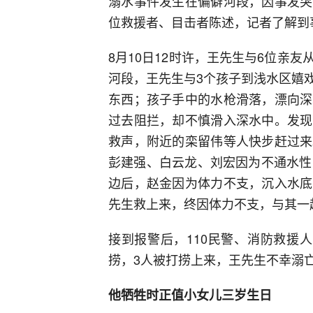
溺水事件发生在偏僻河段，因事发突
位救援者、目击者陈述，记者了解到
8月10日12时许，王先生与6位亲
河段，王先生与3个孩子到浅水区嬉
东西；孩子手中的水枪滑落，漂向深
过去阻拦，却不慎滑入深水中。发现
救声，附近的栾留伟等人快步赶过来
彭建强、白云龙、刘宏因为不通水性
边后，赵金因为体力不支，沉入水底
先生救上来，终因体力不支，与其一
接到报警后，110民警、消防救援
捞，3人被打捞上来，王先生不幸溺
他牺牲时正值小女儿三岁生日