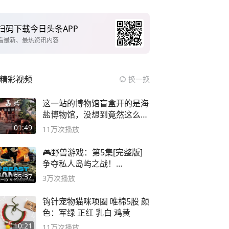
扫码下载今日头条APP
看最新、最热资讯内容
精彩视频
换一换
这一站的博物馆盲盒开的是海
盐博物馆，没想到竟然这么好
逛！
01:49
11万
次播放
🎮野兽游戏：第5集[完整版]
争夺私人岛屿之战！
#MrBeastChina
55:37
3万
次播放
钩针宠物猫咪项圈 唯棉5股 颜
色：军绿 正红 乳白 鸡黄
10:21
11万
次播放