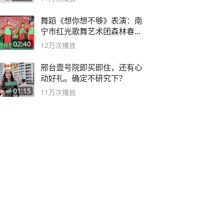
舞蹈《想你想不够》表演：南
宁市红光歌舞艺术团森林春红
舞蹈队。
02:40
12万
次播放
邢台壹号院即买即住，还有心
动好礼。确定不研究下？
01:15
11万
次播放