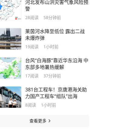
河北发布山洪灾害气象风险预
警
28
阅读
58分钟前
莱茵河水降至低位 露出二战
未爆炸弹
19
阅读
1小时前
台风“白海豚”靠近华东沿海 中
东部多地暑热缓解
17
阅读
37分钟前
381台工程车！京唐港海关助
力国产工程车“组队”出海
8
阅读
1小时前
查看更多