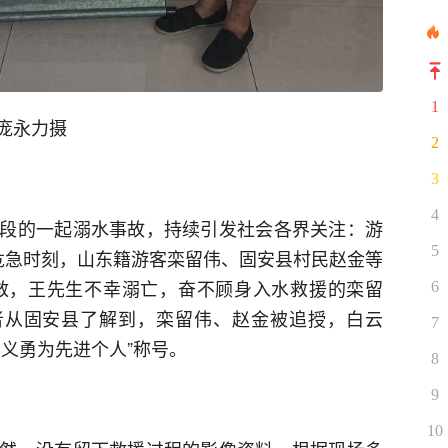
1
庞永力摄
2
3
4
段的一起溺水事故，持续引发社会各界关注：游
5
危急时刻，山东籍游客栾留伟、固安县村民赵金等
救，王先生不幸溺亡，奋不顾身入水救援的栾留
6
者从固安县了解到，栾留伟、赵金被追授，白云
7
义勇为先进个人”称号。
8
9
10