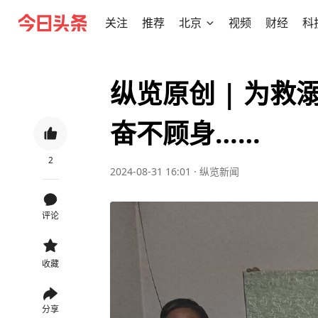
关注
推荐
北京
视频
财经
科
纵览原创 | 为
奋不顾身……
2
2024-08-31 16:01
·
纵览新闻
评论
收藏
分享