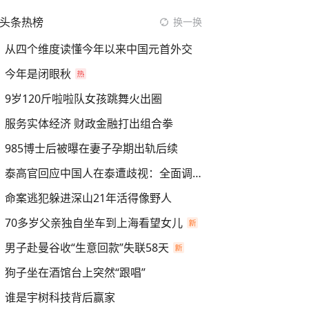
头条热榜
换一换
从四个维度读懂今年以来中国元首外交
今年是闭眼秋
9岁120斤啦啦队女孩跳舞火出圈
服务实体经济 财政金融打出组合拳
985博士后被曝在妻子孕期出轨后续
泰高官回应中国人在泰遭歧视：全面调查
命案逃犯躲进深山21年活得像野人
70多岁父亲独自坐车到上海看望女儿
男子赴曼谷收“生意回款”失联58天
狗子坐在酒馆台上突然“跟唱”
谁是宇树科技背后赢家