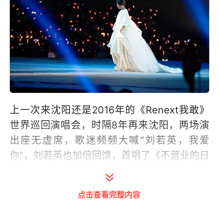
上一次来沈阳还是2016年的《Renext我敢》
世界巡回演唱会，时隔8年再来沈阳，两场演
出座无虚席，歌迷频频大喊“刘若英，我爱
你”，刘若英也加倍回馈，首唱了《不营业的日
常》。她常说演唱会四面台最重要的是台下每
一面，每一位歌迷都是她的靠山，她还邀请在
点击查看完整内容
音乐追梦路上与她互相依靠的任贤齐担任31日
的嘉宾，合唱彼此的经典歌曲《依靠》《成