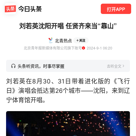
打开APP
刘若英沈阳开唱 任贤齐来当“靠山”
北青热点
关注
北京青年报新媒体有限公司旗下账号
  2024-9-1 06:20
头条听资讯，时事尽掌握
去听全文
刘若英在8月30、31日带着进化版的《飞行
日》演唱会抵达第26个城市——沈阳，来到辽
宁体育馆开唱。