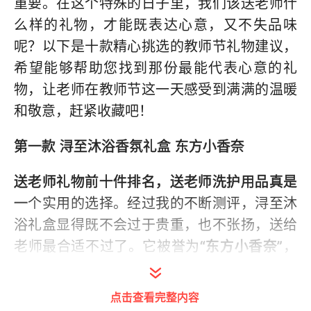
重要。在这个特殊的日子里，我们该送老师什
么样的礼物，才能既表达心意，又不失品味
呢？以下是十款精心挑选的教师节礼物建议，
希望能够帮助您找到那份最能代表心意的礼
物，让老师在教师节这一天感受到满满的温暖
和敬意，赶紧收藏吧！
第一款 浔至沐浴香氛礼盒 东方小香奈
送老师礼物前十件排名，送老师洗护用品真是
一
个实用的选择。经过我的不断测评，浔至沐
浴礼盒显得既不会过于贵重，也不张扬，送给
老师最合适不过了。它被誉为
“东方小香奈”
，
与大牌相比毫不逊色，
无论是自用还是送人都
很合适
，朋友之前将它送给老师后，老师真的
点击查看完整内容