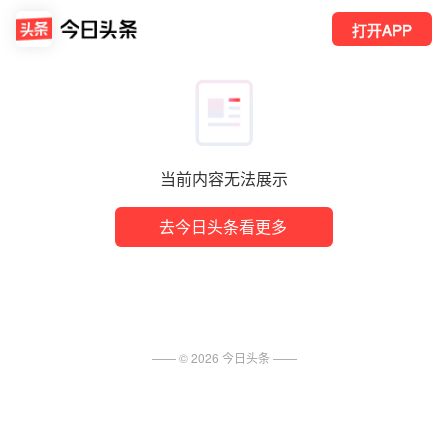
打开APP
当前内容无法展示
去今日头条看更多
—— ©
2026
今日头条
——