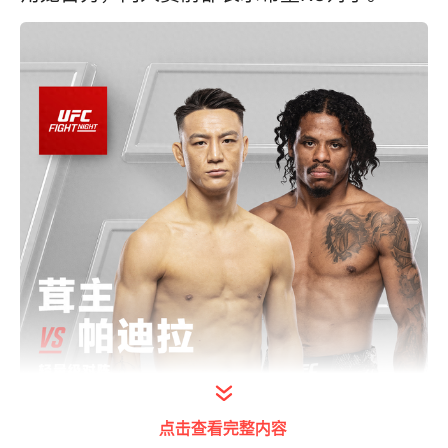
点击查看完整内容