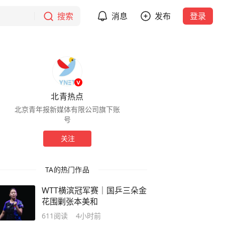
搜索
消息
发布
登录
北青热点
北京青年报新媒体有限公司旗下账
号
关注
TA的热门作品
WTT横滨冠军赛｜国乒三朵金
花围剿张本美和
611
阅读
4小时前