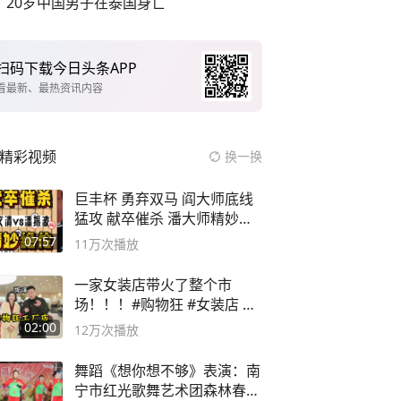
20岁中国男子在泰国身亡
扫码下载今日头条APP
看最新、最热资讯内容
精彩视频
换一换
巨丰杯 勇弃双马 阎大师底线
猛攻 献卒催杀 潘大师精妙入
局
07:57
11万
次播放
一家女装店带火了整个市
场！！！#购物狂 #女装店 #
高品质女装
02:00
12万
次播放
舞蹈《想你想不够》表演：南
宁市红光歌舞艺术团森林春红