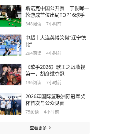
斯诺克中国公开赛丨丁俊晖一
轮游成首位出局TOP16球手
348
阅读
7小时前
中超｜大连英博笑傲“辽宁德
比”
294
阅读
4小时前
《歌手2026》歌王之战收视
第一，胡彦斌夺冠
136
阅读
7小时前
2026年国际篮联洲际冠军奖
杯首次与公众见面
75
阅读
4小时前
查看更多