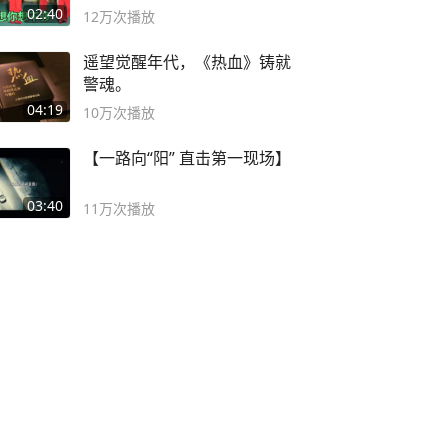
舞蹈队。
02:40
12万
次播放
遥望觉醒年代，《热血》铸就
警魂。
04:19
10万
次播放
【一路向“阳” 直击第一现场】
03:40
11万
次播放