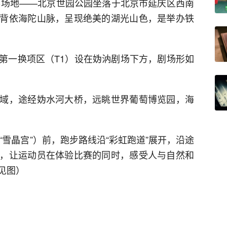
举办场地——北京世园公园坐落于北京市延庆区西南
背依海陀山脉，呈现绝美的湖光山色，是举办铁
第一换项区（T1）设在妫汭剧场下方，剧场形如
域，途经妫水河大桥，远眺世界葡萄博览园，海
“雪晶宫”）前，跑步路线沿“彩虹跑道”展开，沿途
，让运动员在体验比赛的同时，感受人与自然和
见图）