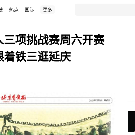
技
热点
国际
更多
铁人三项挑战赛周六开赛
跟着铁三逛延庆