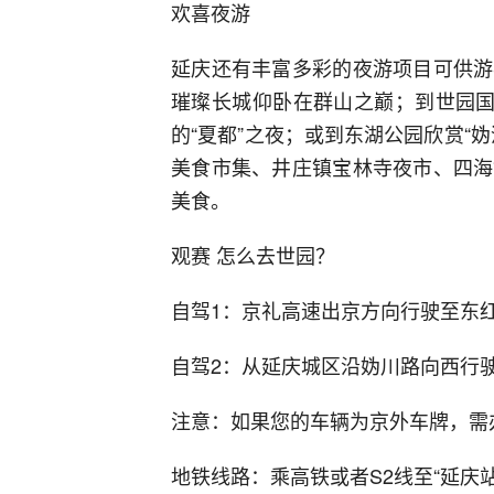
欢喜夜游
延庆还有丰富多彩的夜游项目可供游
璀璨长城仰卧在群山之巅；到世园国
的“夏都”之夜；或到东湖公园欣赏“
美食市集、井庄镇宝林寺夜市、四海
美食。
观赛 怎么去世园？
自驾1：京礼高速出京方向行驶至东
自驾2：从延庆城区沿妫川路向西行
注意：如果您的车辆为京外车牌，需
地铁线路：乘高铁或者S2线至“延庆站