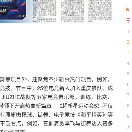
1
2
3
4
5
舞等项目外，还聚焦不少新兴热门项目。例如，
6
竞技。节目中，25位电竞新人加入重庆狼队、成
7
、JIUZHE战队等五家电竞俱乐部，训练、比赛、
带领下开启热血新篇章。《超新星运动会5》不仅
8
有腰旗橄榄球、街舞、电子竞技《和平精英》等
9
不乏看点。例如，喜剧演员李飞与街舞达人赞多
10