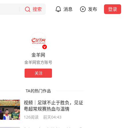
搜索
消息
发布
登录
金羊网
金羊网官方账号
关注
TA的热门作品
视频｜足球不止于胜负，见证
粤超常规赛热血与温情
126
阅读
前天04:43