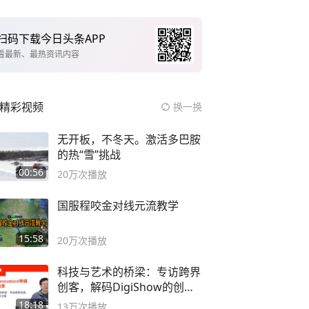
扫码下载今日头条APP
看最新、最热资讯内容
精彩视频
换一换
无开板，不冬天。激活多巴胺
的热“雪”挑战
00:56
20万
次播放
国服程咬金对线元流教学
15:58
20万
次播放
科技与艺术的桥梁：专访跨界
创客，解码DigiShow的创新
之路
18:18
13万
次播放