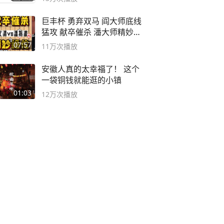
巨丰杯 勇弃双马 阎大师底线
猛攻 献卒催杀 潘大师精妙入
局
07:57
11万
次播放
安徽人真的太幸福了！ 这个
一袋铜钱就能逛的小镇
01:03
12万
次播放