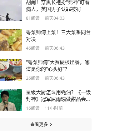
胡闹！穿黑长袍扮“死神”盯看
病人，英国男子认罪被罚
81
阅读
前天04:03
粤菜师傅上菜！三大菜系同台
对决
46
阅读
前天06:43
“粤菜师傅”大赛硬核出餐，哪
道是你的“心头好”？
26
阅读
前天06:43
星级大厨怎么用蚝油？《一饭
封神》冠军屈雨瑜做甜品会用
蚝油
16
阅读
11小时前
查看更多